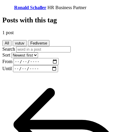
Ronald Schaller
HR Business Partner
Posts with this tag
1 post
All
vutuv
Fediverse
Search
Sort
From
Until