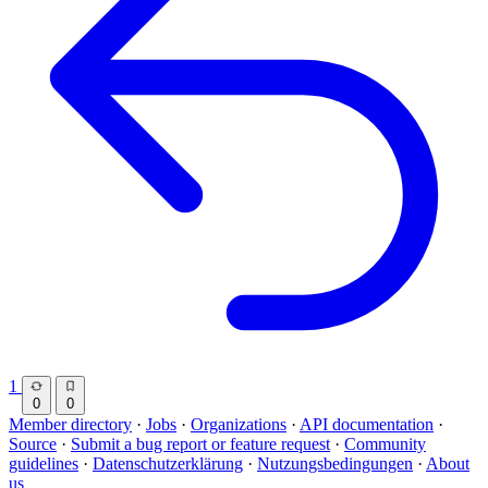
1
0
0
Member directory
·
Jobs
·
Organizations
·
API documentation
·
Source
·
Submit a bug report or feature request
·
Community
guidelines
·
Datenschutzerklärung
·
Nutzungsbedingungen
·
About
us