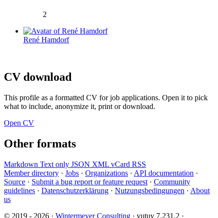
2
René Hamdorf
CV download
This profile as a formatted CV for job applications. Open it to pick
what to include, anonymize it, print or download.
Open CV
Other formats
Markdown
Text only
JSON
XML
vCard
RSS
Member directory
·
Jobs
·
Organizations
·
API documentation
·
Source
·
Submit a bug report or feature request
·
Community
guidelines
·
Datenschutzerklärung
·
Nutzungsbedingungen
·
About
us
© 2019 - 2026 ·
Wintermeyer Consulting
· vutuv 7.231.2
·