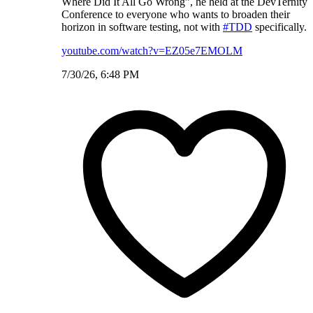
Where Did It All Go Wrong”, he held at the DevTernity
Conference to everyone who wants to broaden their
horizon in software testing, not with
#TDD
specifically.
youtube.com/watch?v=EZ05e7EMOLM
7/30/26, 6:48 PM