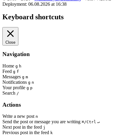
Deployment: 06.08.2026 at 16:38
Keyboard shortcuts
Close
Navigation
Home
g
h
Feed
g
f
Messages
g
m
Notifications
g
n
Your profile
g
p
Search
/
Actions
Write a new post
n
Send the post or message you are writing
⌘/Ctrl
↵
Next post in the feed
j
Previous post in the feed
k