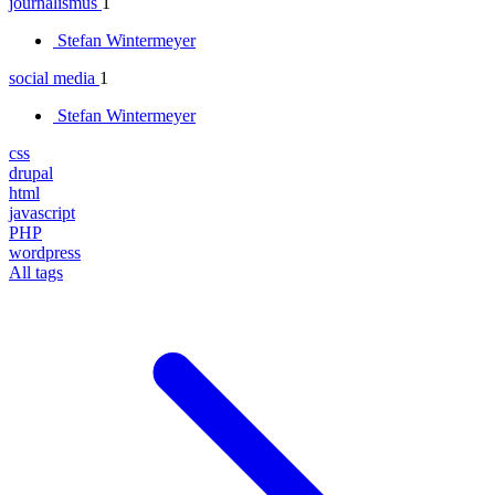
journalismus
1
Stefan Wintermeyer
social media
1
Stefan Wintermeyer
css
drupal
html
javascript
PHP
wordpress
All tags