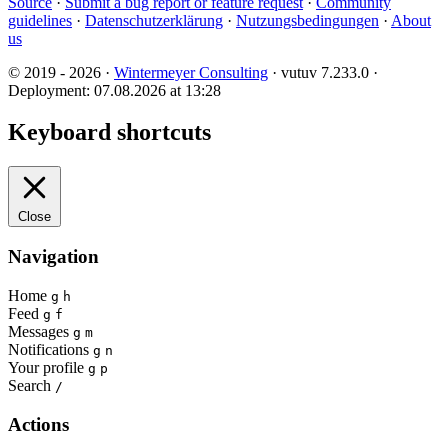
Source
·
Submit a bug report or feature request
·
Community
guidelines
·
Datenschutzerklärung
·
Nutzungsbedingungen
·
About
us
© 2019 - 2026 ·
Wintermeyer Consulting
· vutuv 7.233.0
·
Deployment: 07.08.2026 at 13:28
Keyboard shortcuts
Close
Navigation
Home
g
h
Feed
g
f
Messages
g
m
Notifications
g
n
Your profile
g
p
Search
/
Actions