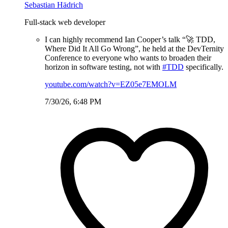
Sebastian Hädrich
Full-stack web developer
I can highly recommend Ian Cooper’s talk “🚀 TDD,
Where Did It All Go Wrong”, he held at the DevTernity
Conference to everyone who wants to broaden their
horizon in software testing, not with
#TDD
specifically.
youtube.com/watch?v=EZ05e7EMOLM
7/30/26, 6:48 PM