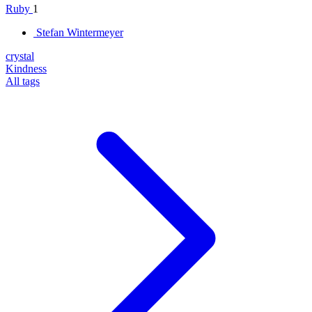
Ruby
1
Stefan Wintermeyer
crystal
Kindness
All tags