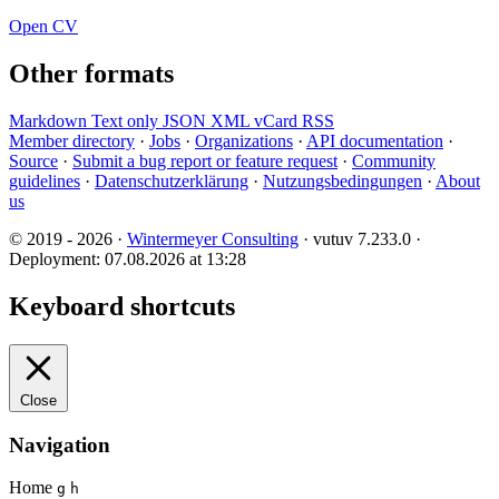
Open CV
Other formats
Markdown
Text only
JSON
XML
vCard
RSS
Member directory
·
Jobs
·
Organizations
·
API documentation
·
Source
·
Submit a bug report or feature request
·
Community
guidelines
·
Datenschutzerklärung
·
Nutzungsbedingungen
·
About
us
© 2019 - 2026 ·
Wintermeyer Consulting
· vutuv 7.233.0
·
Deployment: 07.08.2026 at 13:28
Keyboard shortcuts
Close
Navigation
Home
g
h