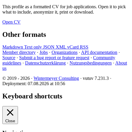
This profile as a formatted CV for job applications. Open it to pick
what to include, anonymize it, print or download.
Open CV
Other formats
Markdown
Text only
JSON
XML
vCard
RSS
Member directory
·
Jobs
·
Organizations
·
API documentation
·
Source
·
Submit a bug report or feature request
·
Community
guidelines
·
Datenschutzerklärung
·
Nutzungsbedingungen
·
About
us
© 2019 - 2026 ·
Wintermeyer Consulting
· vutuv 7.231.3
·
Deployment: 07.08.2026 at 10:56
Keyboard shortcuts
Close