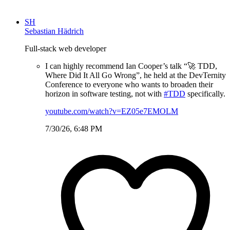
SH
Sebastian Hädrich
Full-stack web developer
I can highly recommend Ian Cooper’s talk “🚀 TDD,
Where Did It All Go Wrong”, he held at the DevTernity
Conference to everyone who wants to broaden their
horizon in software testing, not with
#TDD
specifically.
youtube.com/watch?v=EZ05e7EMOLM
7/30/26, 6:48 PM