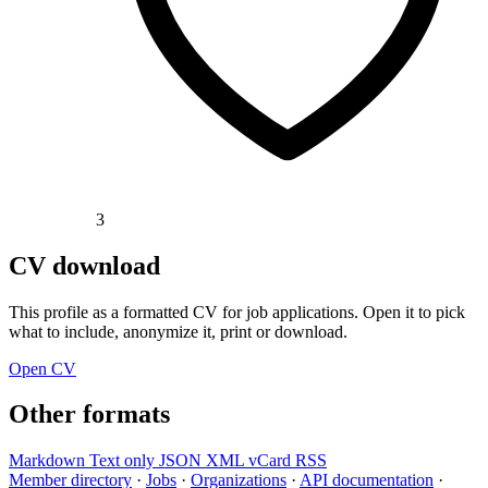
3
CV download
This profile as a formatted CV for job applications. Open it to pick
what to include, anonymize it, print or download.
Open CV
Other formats
Markdown
Text only
JSON
XML
vCard
RSS
Member directory
·
Jobs
·
Organizations
·
API documentation
·