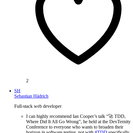
2
SH
Sebastian Hädrich
Full-stack web developer
I can highly recommend Ian Cooper’s talk “🚀 TDD,
Where Did It All Go Wrong”, he held at the DevTernity
Conference to everyone who wants to broaden their
horizon in software testing, not with
#TDD
specifically.