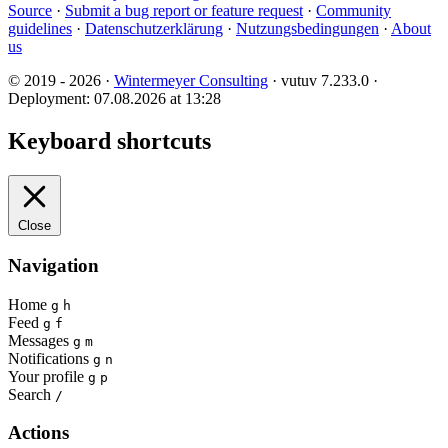
Source
·
Submit a bug report or feature request
·
Community
guidelines
·
Datenschutzerklärung
·
Nutzungsbedingungen
·
About
us
© 2019 - 2026 ·
Wintermeyer Consulting
· vutuv 7.233.0
·
Deployment: 07.08.2026 at 13:28
Keyboard shortcuts
Close
Navigation
Home
g
h
Feed
g
f
Messages
g
m
Notifications
g
n
Your profile
g
p
Search
/
Actions