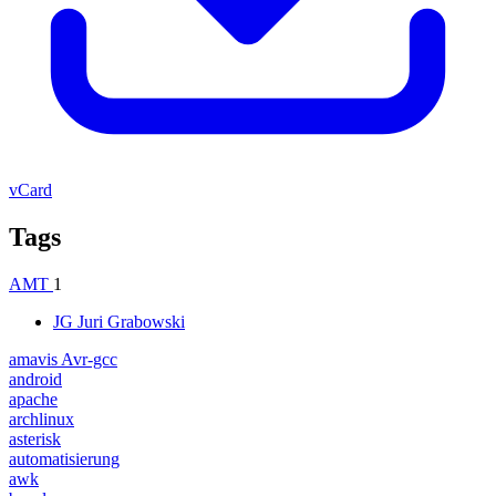
vCard
Tags
AMT
1
JG
Juri Grabowski
amavis Avr-gcc
android
apache
archlinux
asterisk
automatisierung
awk