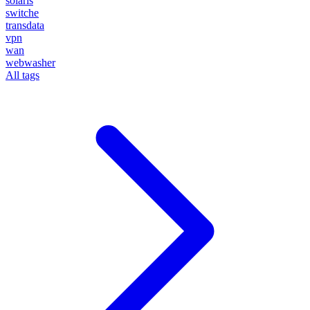
solaris
switche
transdata
vpn
wan
webwasher
All tags