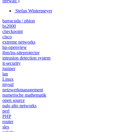
firewall
1
Stefan Wintermeyer
barracuda / phion
bs2000
checkpoint
cisco
extreme networks
hp-openview
ibm/iss-siteprotector
intrusion detection system
it-security
juniper
lan
Linux
mysql
netzwerkmanagement
numerische mathematik
open source
palo alto networks
perl
PHP
router
sles