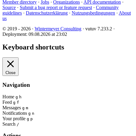
Member directory
·
Jobs
·
Organizations
·
API documentation
·
Source
·
Submit a bug report or feature request
·
Community
guidelines
·
Datenschutzerklärung
·
Nutzungsbedingungen
·
About
us
© 2019 - 2026 ·
Wintermeyer Consulting
· vutuv 7.233.2
·
Deployment: 09.08.2026 at 23:02
Keyboard shortcuts
Close
Navigation
Home
g
h
Feed
g
f
Messages
g
m
Notifications
g
n
Your profile
g
p
Search
/
Actions