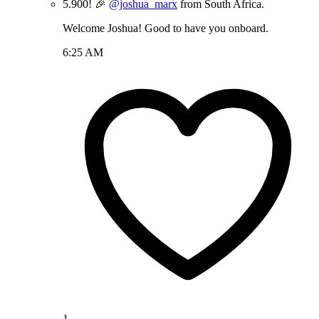
5.900! 🎉
@joshua_marx
from South Africa.
Welcome Joshua! Good to have you onboard.
6:25 AM
1