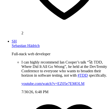
2
SH
Sebastian Hädrich
Full-stack web developer
I can highly recommend Ian Cooper’s talk “🚀 TDD,
Where Did It All Go Wrong”, he held at the DevTernity
Conference to everyone who wants to broaden their
horizon in software testing, not with
#TDD
specifically.
youtube.com/watch?v=EZ05e7EMOLM
7/30/26, 6:48 PM