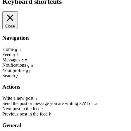
Keyboard shortcuts
Close
Navigation
Home
g
h
Feed
g
f
Messages
g
m
Notifications
g
n
Your profile
g
p
Search
/
Actions
Write a new post
n
Send the post or message you are writing
⌘/Ctrl
↵
Next post in the feed
j
Previous post in the feed
k
General