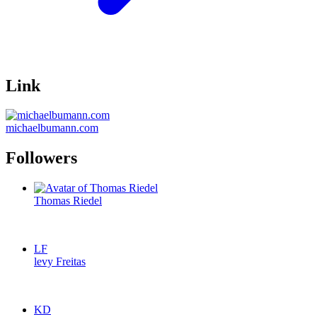
Link
michaelbumann.com
Followers
Thomas Riedel
LF
levy Freitas
KD