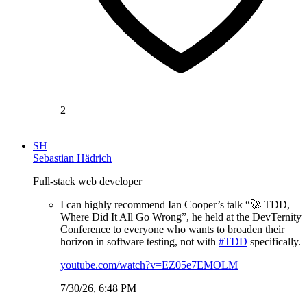
2
SH
Sebastian Hädrich
Full-stack web developer
I can highly recommend Ian Cooper’s talk “🚀 TDD,
Where Did It All Go Wrong”, he held at the DevTernity
Conference to everyone who wants to broaden their
horizon in software testing, not with
#TDD
specifically.
youtube.com/watch?v=EZ05e7EMOLM
7/30/26, 6:48 PM