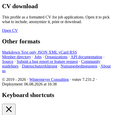
CV download
This profile as a formatted CV for job applications. Open it to pick
what to include, anonymize it, print or download.
Open CV
Other formats
Markdown
Text only
JSON
XML
vCard
RSS
Member directory
·
Jobs
·
Organizations
·
API documentation
·
Source
·
Submit a bug report or feature request
·
Community
guidelines
·
Datenschutzerklärung
·
Nutzungsbedingungen
·
About
us
© 2019 - 2026 ·
Wintermeyer Consulting
· vutuv 7.231.2
·
Deployment: 06.08.2026 at 16:38
Keyboard shortcuts