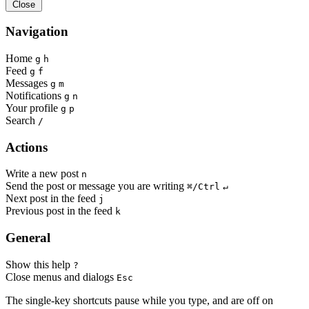
Close
Navigation
Home
g
h
Feed
g
f
Messages
g
m
Notifications
g
n
Your profile
g
p
Search
/
Actions
Write a new post
n
Send the post or message you are writing
⌘/Ctrl
↵
Next post in the feed
j
Previous post in the feed
k
General
Show this help
?
Close menus and dialogs
Esc
The single-key shortcuts pause while you type, and are off on