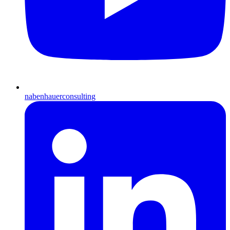
nabenhauerconsulting