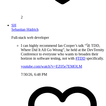
2
SH
Sebastian Hädrich
Full-stack web developer
I can highly recommend Ian Cooper’s talk “🚀 TDD,
Where Did It All Go Wrong”, he held at the DevTernity
Conference to everyone who wants to broaden their
horizon in software testing, not with
#TDD
specifically.
youtube.com/watch?v=EZ05e7EMOLM
7/30/26, 6:48 PM