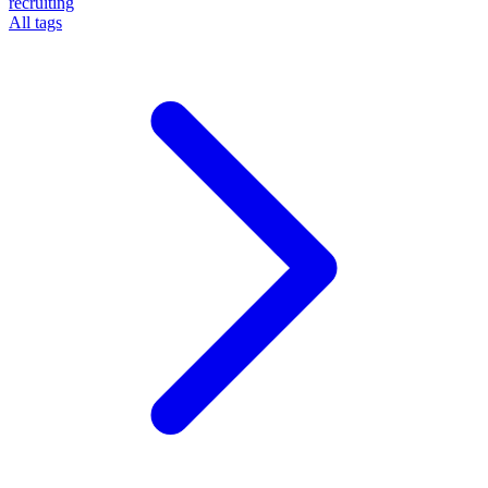
recruiting
All tags