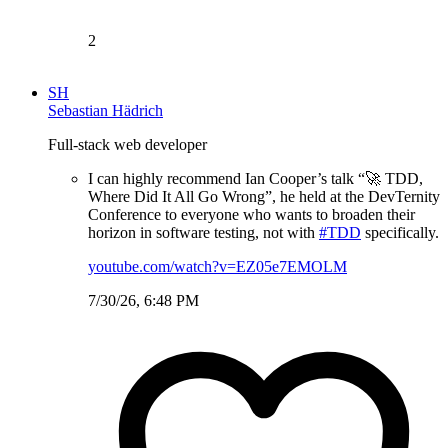
2
SH
Sebastian Hädrich
Full-stack web developer
I can highly recommend Ian Cooper’s talk “🚀 TDD,
Where Did It All Go Wrong”, he held at the DevTernity
Conference to everyone who wants to broaden their
horizon in software testing, not with
#TDD
specifically.
youtube.com/watch?v=EZ05e7EMOLM
7/30/26, 6:48 PM