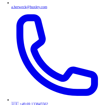
a.herweck@huxley.com
🇩🇪
+49 69 133845502