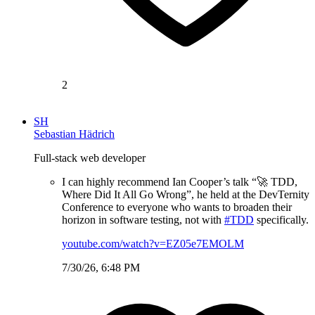
2
SH
Sebastian Hädrich
Full-stack web developer
I can highly recommend Ian Cooper’s talk “🚀 TDD,
Where Did It All Go Wrong”, he held at the DevTernity
Conference to everyone who wants to broaden their
horizon in software testing, not with
#TDD
specifically.
youtube.com/watch?v=EZ05e7EMOLM
7/30/26, 6:48 PM