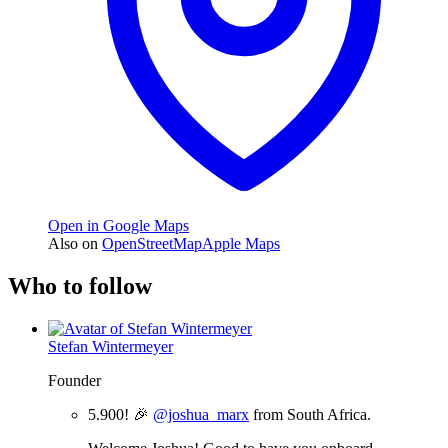
Open in Google Maps
Also on
OpenStreetMap
Apple Maps
Who to follow
Stefan Wintermeyer
Founder
5.900! 🎉
@joshua_marx
from South Africa.