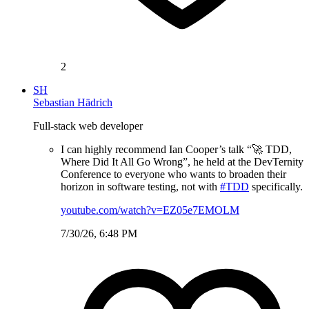
2
SH
Sebastian Hädrich
Full-stack web developer
I can highly recommend Ian Cooper’s talk “🚀 TDD,
Where Did It All Go Wrong”, he held at the DevTernity
Conference to everyone who wants to broaden their
horizon in software testing, not with
#TDD
specifically.
youtube.com/watch?v=EZ05e7EMOLM
7/30/26, 6:48 PM