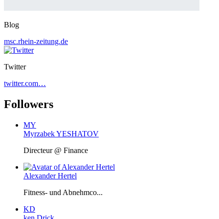
Blog
msc.rhein-zeitung.de
Twitter
twitter.com…
Followers
MY
Myrzabek YESHATOV
Directeur @ Finance
Alexander Hertel
Fitness- und Abnehmco...
KD
ken Drick