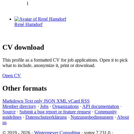
1
René Hamdorf
CV download
This profile as a formatted CV for job applications. Open it to pick
what to include, anonymize it, print or download.
Open CV
Other formats
Markdown
Text only
JSON
XML
vCard
RSS
Member directory
·
Jobs
·
Organizations
·
API documentation
·
Source
·
Submit a bug report or feature request
·
Community
guidelines
·
Datenschutzerklärung
·
Nutzungsbedingungen
·
About
us
© 2019 - 2026 ·
Wintermeyer Consulting
· vutuv 7.231.0
·