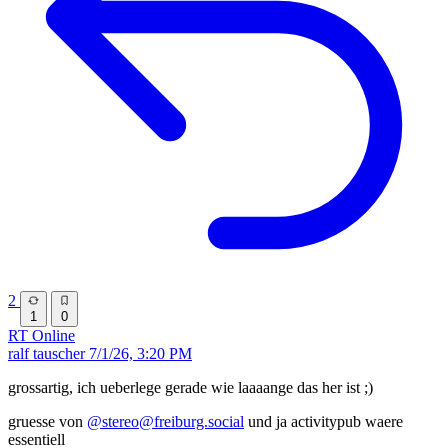
2
1
0
RT
Online
ralf tauscher
7/1/26, 3:20 PM
grossartig, ich ueberlege gerade wie laaaange das her ist ;)
gruesse von
@stereo@freiburg.social
und ja activitypub waere
essentiell