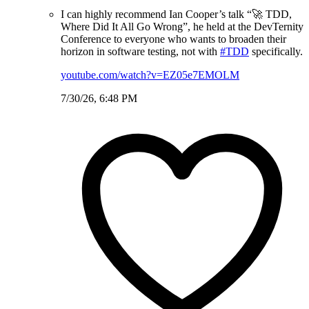
I can highly recommend Ian Cooper’s talk “🚀 TDD,
Where Did It All Go Wrong”, he held at the DevTernity
Conference to everyone who wants to broaden their
horizon in software testing, not with
#TDD
specifically.
youtube.com/watch?v=EZ05e7EMOLM
7/30/26, 6:48 PM