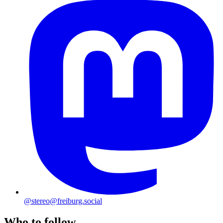
@stereo@freiburg.social
Who to follow