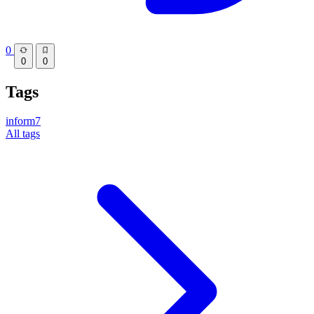
0
0
0
Tags
inform7
All tags