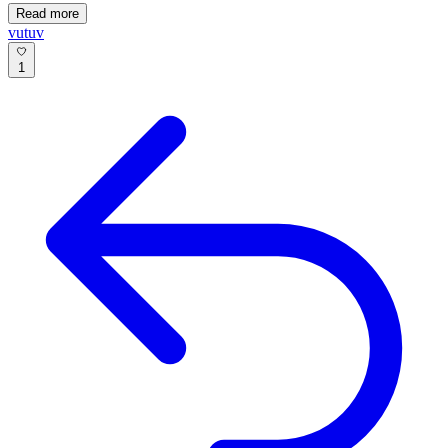
Read more
vutuv
1