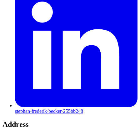
stephan-frederik-becker-255bb248
Address