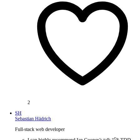
2
SH
Sebastian Hädrich
Full-stack web developer
I can highly recommend Ian Cooper’s talk “🚀 TDD,