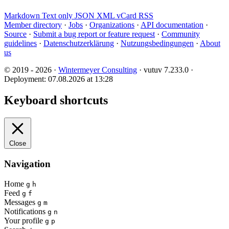
Markdown
Text only
JSON
XML
vCard
RSS
Member directory
·
Jobs
·
Organizations
·
API documentation
·
Source
·
Submit a bug report or feature request
·
Community
guidelines
·
Datenschutzerklärung
·
Nutzungsbedingungen
·
About
us
© 2019 - 2026 ·
Wintermeyer Consulting
· vutuv 7.233.0
·
Deployment: 07.08.2026 at 13:28
Keyboard shortcuts
Close
Navigation
Home
g
h
Feed
g
f
Messages
g
m
Notifications
g
n
Your profile
g
p